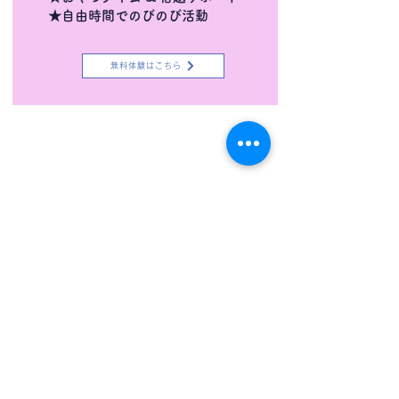
★自由時間でのびのび活動
無料体験はこちら
無料体験を予約する
採用情報/Recruitment
プライバシーポリシー
​会社概要
©︎ 2026
SBC .Inc All
rights