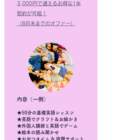
3,000円で通えるお得な1年
契約が可能！
（8月末までのオファー）
内容（一例）
★50分の基礎英語レッスン
★英語でクラフト＆お絵かき
★外国人講師と英語でゲーム
★絵本の読み聞かせ
★おやつタイム & 宿題サポート