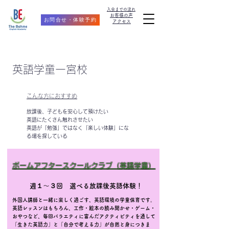
​入会までの流れ
お客様の声
お問合せ・体験予約
アクセス
英語学童一宮校
こんな方におすすめ
放課後、子どもを安心して預けたい
英語にたくさん触れさせたい
英語が「勉強」ではなく「楽しい体験」にな
る場を探している
ボームアフタースクールクラブ（英語学童）
週１～３回 選べる放課後英語体験！
外国人講師と一緒に楽しく過ごす、英語環境の学童保育です。
英語レッスンはもちろん、工作・絵本の読み聞かせ・ゲーム・
おやつなど、毎回バラエティに富んだアクティビティを通して
「生きた英語力」と「自分で考える力」が自然と身につきま