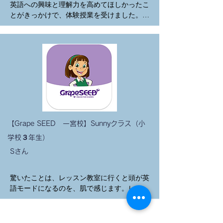
うことができます。

英語への興味と理解力を高めてほしかったこ
これは、やはり小さいときからの英語のシャ
とがきっかけで、体験授業を受けました。ネ
ワーのおかけだと思っています。

イティブ先生が英語でフレンドリーに話しか
ボームで、シーズン毎に企画されるアクティ
けてくれて楽しかったと本人が言っていたこ
ビティも大好きで、とても楽しみにしてお
とで入会を決めました。

り、お知らせをもらうととても喜んで参加の
本人は先生達と英語で会話するのがとても楽
申込みをしています。

しい！もっと知りたい！もっと話したい！っ
ハロウィンパーティの仮装コンテスト、スピ
て気持ちで毎回通っていると言っています。
ーチコンテストでは、他のお友達が賞をもら
中学校の英語授業に問題なく付いていける様
う姿を見て、翌年からは「絶対にメダルをも
なので、4年前に通わせたいと思った親の希
らう」と頑張って賞を取ることができまし
望や理想を叶えることができました。

た。

このままずっと楽しく続けてくれたらいいな
【Grape SEED 一宮校】Sunnyクラス（小
いろんな意味で刺激を受け、楽しく通うこと
と思います。
ができているので10年も通うことができたの
学校３年生）
だと思っています😊

Sさん
今年、13歳になるの娘の人生の10年を過ごし
ていたと思うと改めてびっくりしましたが　
驚いたことは、レッスン教室に行くと頭が英
笑　

語モードになるのを、肌で感じます。レッス
これからも今まで通り楽しく通ってほしいな
ン前にネイティブ先生に英語で話しかけられ
と思っています😊
ても、スッと英語で会話や返答してるのはす
ごいなぁと思いました。
