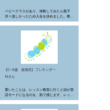
ベビークラスがあり、体験してみたら親子
共々楽しかったため入会を決めました。教材
も、温かみのある手作りのもので、なかなか
日本の幼稚園では遊べないアクティビティが
あり良かったです。（ゼラチンで固めたカラ
フルゼリーや氷を使って絵を描いたり、、）
先生方もいつもポジティブに見守ってくださ
ります。
【0~6歳 岐南校】プレキンダー
Mさん
驚いたことは、レッスン教室に行くと頭が英
語モードになるのを、肌で感じます。レッス
ン前にネイティブ先生に英語で話しかけられ
ても、スッと英語で会話や返答してるのはす