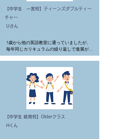
楽しみです。
りがたく、安心してお願いできます。　

【中学生 一宮校】ティーンズダブルティー
先生方も優しくてお話しやすく、相談ができ
チャー
ます。
Uさん
1歳から他の英語教室に通っていましたが、
毎年同じカリキュラムの繰り返しで進展が無
く、幼稚園クラスからは、内容が変わると言
われ、確認したところその幼稚園クラスの間
も毎年同じカリキュラムとのことで、急遽、
他の英語教室を探すことに💦

インターネットで偶然、ボームを見つけ、幼
稚園に入るタイミングで岐南校のスカイクラ
スに入会しました。グレープシードクラス
で、たくさんの時間をボームで過ごしてきま
した。日本語のように、気がついたら使って
いたと言う環境に置いてあげたかったので、
【中学生 岐南校】Olderクラス
その考えにマッチしていたのが、ボームさん
Hくん
でした。

娘は洋楽が大好きで、すぐに耳コピをし、歌