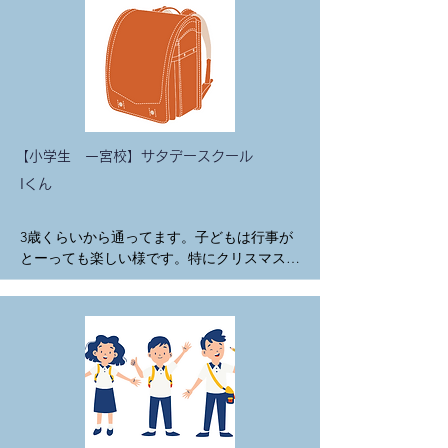
ごいなぁと思いました。

入会してよかったことは、英検を受けること
ができることです。いつもの行き慣れた所だ
と子供も安心できるみたいです。リスニング
に関しては、長い時間英語シャワー（レッス
ンにて）をあびているので、すごく身に付い
ているのが感じられます。先生方の子ども達
の個性を受け入れてくれる優しさと楽しく盛
【小学生 一宮校】サタデースクール
り上げてくれる雰囲気のお蔭で、習い事に消
Iくん
極的な息子も英語のレッスンは楽しいと続け
ています。

レッスンの内容もクラフトやアクティビティ
3歳くらいから通ってます。子どもは行事が
など毎度新しく企画されていて、英語に囲ま
とーっても楽しい様です。特にクリスマスパ
れながら純粋に楽しい体験ができる とい
ーティーが楽しいとの事です！いつもありが
う、願ってもない経験を重ねることができ
とうございます🙏✨　

て、自然と手先を動かすこと・書くことも上
驚いた事は、以前海外旅行に行った際、現地
達していったように思います。

の子にわかる英語でコミュニケーションを積
英語も聞こえるままの発音で綺麗だなと驚か
極的にとろうとしていた。

されますし、日常生活の中で「up side 
入会して良かった事は長い時間レッスンして
down だよ〜！」など雰囲気のまま英語が出
いただける事。

たりするので、このまま触れ続けていくとど
小さな時から通っているのでみなさんが樹生
のように英語が身についていくのかが今後も
のことをよくわかってくださっているのがあ