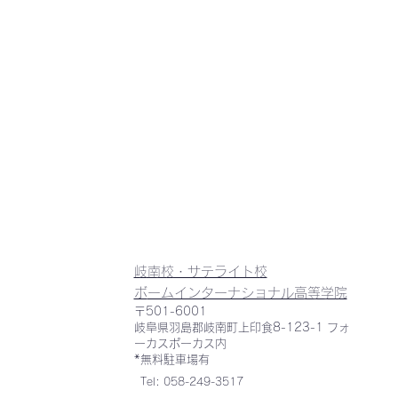
岐南校・サテライト校
​
​ボームインターナショナル高等学院
〒501-6001
岐阜県羽島郡岐南町上印食8-123-1 フォ
ーカスポーカス内
*無料駐車場有
Tel: 058-249-3517