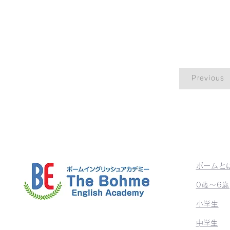
Previous
ボームと
0歳〜6歳
小学生
​中学生