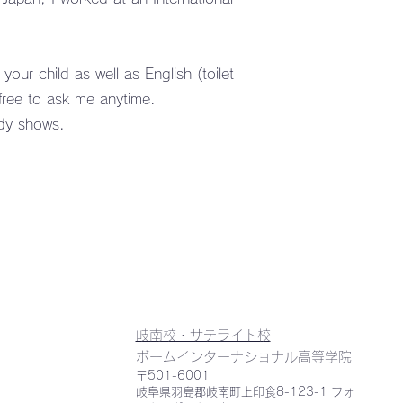
ur child as well as English (toilet
l free to ask me anytime.
edy shows.
岐南校・サテライト校
​
​ボームインターナショナル高等学院
〒501-6001
岐阜県羽島郡岐南町上印食8-123-1 フォ