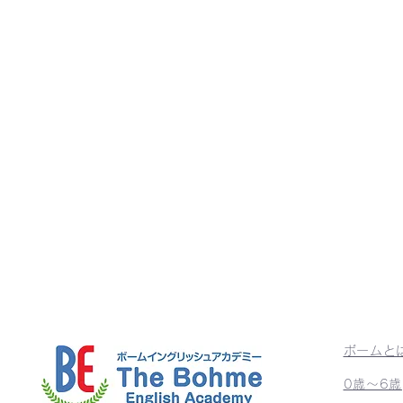
ボームと
0歳〜6歳