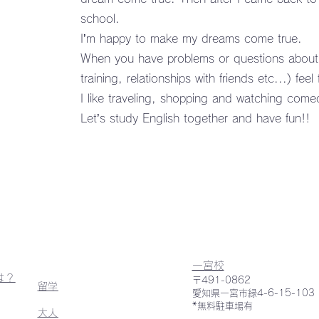
school.
I’m happy to make my dreams come true.
When you have problems or questions about yo
training, relationships with friends etc...) fee
I like traveling, shopping and watching com
Let’s study English together and have fun!!
一宮校
は？
〒491-0862
留学
愛知県一宮市緑4-6-15-103
*無料駐車場有
大人