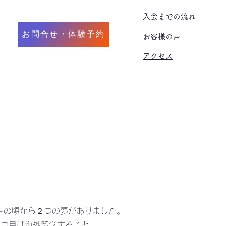
​入会までの流れ
お問合せ・体験予約
お客様の声
アクセス
ト
大人
出張レッスン
留学
学生の頃から２つの夢がありました。
２つ目は海外留学すること。